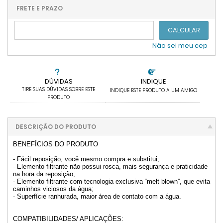
.
.
6x sem juros de R$ 3,20
12x sem juros de R$ 1,60
.
.
.
.
.
FRETE E PRAZO
.
CALCULAR
Não sei meu cep
DÚVIDAS
INDIQUE
TIRE SUAS DÚVIDAS SOBRE ESTE
INDIQUE ESTE PRODUTO A UM AMIGO
PRODUTO
DESCRIÇÃO DO PRODUTO
BENEFÍCIOS DO PRODUTO
- Fácil reposição, você mesmo compra e substitui;
- Elemento filtrante não possui rosca, mais segurança e praticidade
na hora da reposição;
- Elemento filtrante com tecnologia exclusiva “melt blown”, que evita
caminhos viciosos da água;
- Superfície ranhurada, maior área de contato com a água.
COMPATIBILIDADES/ APLICAÇÕES: