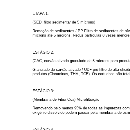
ETAPA 1:
(SED; filtro sedimentar de 5 mícrons)
Remoção de sedimentos / PP Filtro de sedimentos de nível
mícrons até 5 mícrons. Reduz partículas 8 vezes menores
ESTÁGIO 2:
(GAC; carvão ativado granulado de 5 mícrons para produt
Granulado de carvão ativado / UDF pré-filtro de alta efici
produtos (Cloraminas, THM, TCE). Os cartuchos são tota
ESTÁGIO 3:
(Membrana de Fibra Oca) Microfiltração
Removendo pelo menos 95% de todas as impurezas como c
oxigênio dissolvido podem passar pela membrana de osm
ESTÁGIO 4: