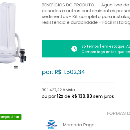
BENEFÍCIOS DO PRODUTO - Água livre de 
pesados e outros contaminantes prese
sedimentos - Kit completo para instala
resistência e durabilidade - Fácil insta
1
Só temos
em estoque. Ad
Compre logo antes que ac
por: R$
1.502,34
R$ 1.427,22 à vista
ou por
12x
de
R$
130,83
sem juros
FORMAS 
ompartilhar
Mercado Pago