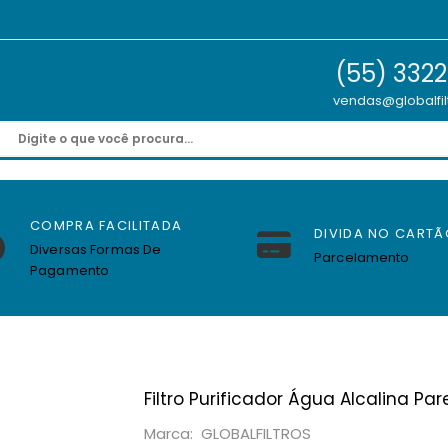
(55) 332
vendas@globalfil
COMPRA FACILITADA
DIVIDA NO CARTÃ
Diversas Formas De
Parcelamento
Pagamento
Filtro Purificador Água Alcalina Pa
Marca: GLOBALFILTROS