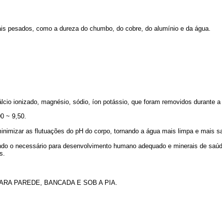
etais pesados, como a dureza do chumbo, do cobre, do alumínio e da água.
álcio ionizado, magnésio, sódio, íon potássio, que foram removidos durante a
00 ~ 9,50.
minimizar as flutuações do pH do corpo, tornando a água mais limpa e mais s
nando o necessário para desenvolvimento humano adequado e minerais de saúd
s.
RA PAREDE, BANCADA E SOB A PIA.