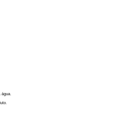
a água.
uto.