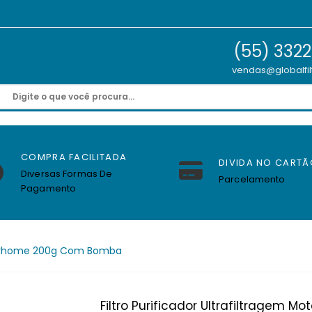
(55) 332
vendas@globalfil
COMPRA FACILITADA
DIVIDA NO CARTÃ
Diversas Formas De
Parcelamento
Pagamento
Motorhome 200g Com Bomba
Filtro Purificador Ultrafiltragem