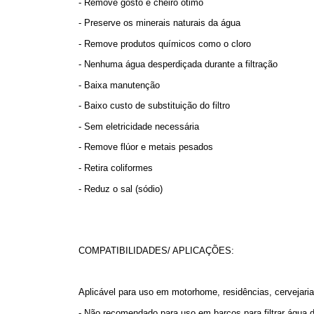
- Remove gosto e cheiro ótimo
- Preserve os minerais naturais da água
- Remove produtos químicos como o cloro
- Nenhuma água desperdiçada durante a filtração
- Baixa manutenção
- Baixo custo de substituição do filtro
- Sem eletricidade necessária
- Remove flúor e metais pesados
- Retira coliformes
- Reduz o sal (sódio)
COMPATIBILIDADES/ APLICAÇÕES:
Aplicável para uso em motorhome, residências, cervejarias
- Não recomendado para uso em barcos para filtrar água 