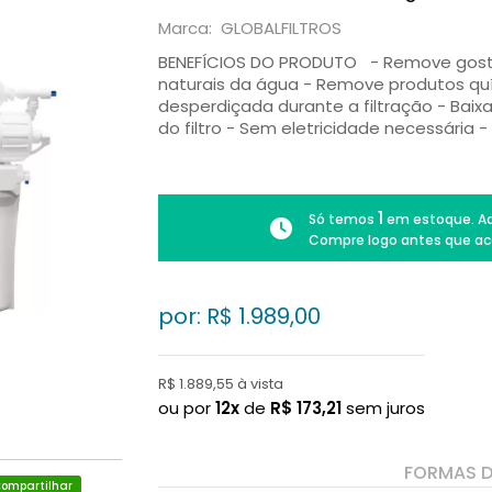
Marca: GLOBALFILTROS
BENEFÍCIOS DO PRODUTO - Remove gosto 
naturais da água - Remove produtos q
desperdiçada durante a filtração - Baix
do filtro - Sem eletricidade necessária 
1
Só temos
em estoque. Ad
Compre logo antes que ac
por: R$
1.989,00
R$ 1.889,55 à vista
ou por
12x
de
R$
173,21
sem juros
FORMAS 
ompartilhar