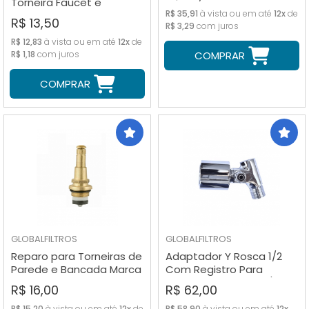
Torneira Faucet e
R$ 35,91
à vista ou em até
12x
de
Manômetro de Bancada
R$ 13,50
R$ 3,29
com juros
R$ 12,83
à vista ou em até
12x
de
R$ 1,18
com juros
COMPRAR
COMPRAR
GLOBALFILTROS
GLOBALFILTROS
Reparo para Torneiras de
Adaptador Y Rosca 1/2
Parede e Bancada Marca
Com Registro Para
Real Metais
Mangueira Grossa 3/8
R$ 16,00
R$ 62,00
R$ 15,20
à vista ou em até
12x
de
R$ 58,90
à vista ou em até
12x