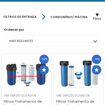
FILTROS DE ENTRADA
CONDOMÍNIO/ PISCINA
Filtros
Ordenar por
MAIS RELEVANTES
MAIS VENDIDOS
-13%
-11%
MENOR PREÇO
MAIOR PREÇO
A - Z
GBF
GBF210 DOSADOR
GBF
GBF220 DOSADOR
Filtros Tratamento de
Filtros Tratamento de