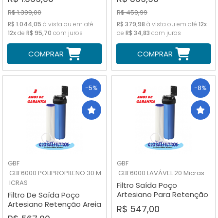
R$ 1.399,00
R$ 459,99
R$ 1.044,05
à vista ou em até
R$ 379,98
à vista ou em até
12x
12x
de
R$ 95,70
com juros
de
R$ 34,83
com juros
COMPRAR
COMPRAR
-5%
-8%
GBF
GBF
GBF6000 POLIPROPILENO 30 M
GBF6000 LAVÁVEL 20 Micras
ICRAS
Filtro Saída Poço
Artesiano Para Retenção
Filtro De Saída Poço
Areia Fina Gbf6000 20
Artesiano Retenção Areia
R$ 547,00
Micras
Grossa Gbf6000 30