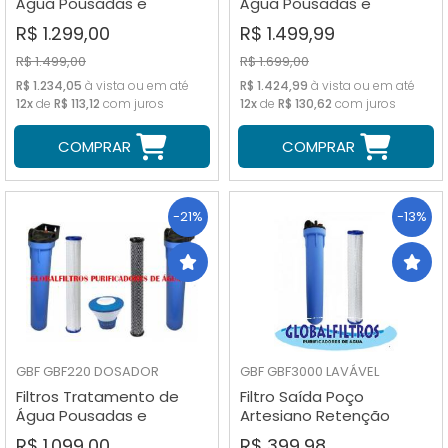
Água Pousadas e
Água Pousadas e
Fazendas GBF4200F
Fazendas GBF6000F
R$ 1.299,00
R$ 1.499,99
R$ 1.499,00
R$ 1.699,00
R$ 1.234,05
à vista ou em até
R$ 1.424,99
à vista ou em até
12x
de
R$ 113,12
com juros
12x
de
R$ 130,62
com juros
COMPRAR
COMPRAR
-21%
-13%
GBF
GBF220 DOSADOR
GBF
GBF3000 LAVÁVEL
Filtros Tratamento de
Filtro Saída Poço
Água Pousadas e
Artesiano Retenção
Fazendas GBF3000F
Areias Grossa Gbf3000
R$ 1.099,00
R$ 399,98