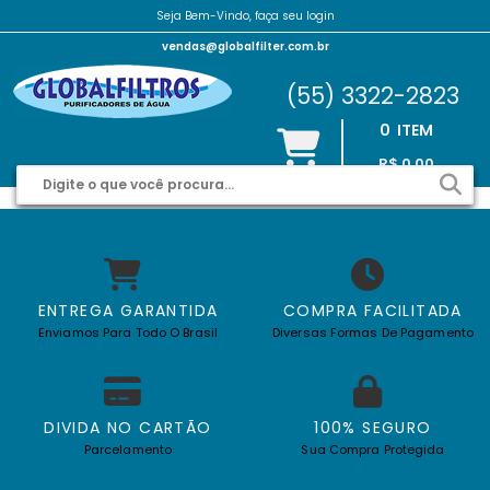
Seja Bem-Vindo, faça seu login
vendas@globalfilter.com.br
(55) 3322-2823
0
ITEM
R$ 0,00
ENTREGA GARANTIDA
COMPRA FACILITADA
Enviamos Para Todo O Brasil
Diversas Formas De Pagamento
DIVIDA NO CARTÃO
100% SEGURO
Parcelamento
Sua Compra Protegida