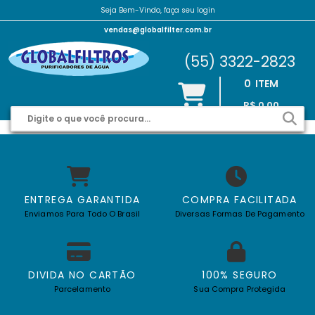
Seja Bem-Vindo, faça seu login
vendas@globalfilter.com.br
(55) 3322-2823
0
ITEM
R$ 0,00
ENTREGA GARANTIDA
COMPRA FACILITADA
Enviamos Para Todo O Brasil
Diversas Formas De Pagamento
DIVIDA NO CARTÃO
100% SEGURO
Parcelamento
Sua Compra Protegida