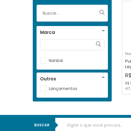
Marca
Na
Nanbai
Pu
Le
N2
R$
Outros
R$ 
Lançamentos
47
BUSCAR