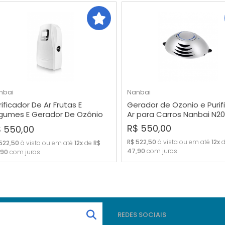
nbai
Nanbai
rificador De Ar Frutas E
Gerador de Ozonio e Purif
COMPRAR
COMPRAR
gumes E Gerador De Ozônio
Ar para Carros Nanbai N20
02c
R$ 550,00
 550,00
R$ 522,50
à vista ou em até
12x
522,50
à vista ou em até
12x
de
R$
47,90
com juros
,90
com juros
REDES SOCIAIS