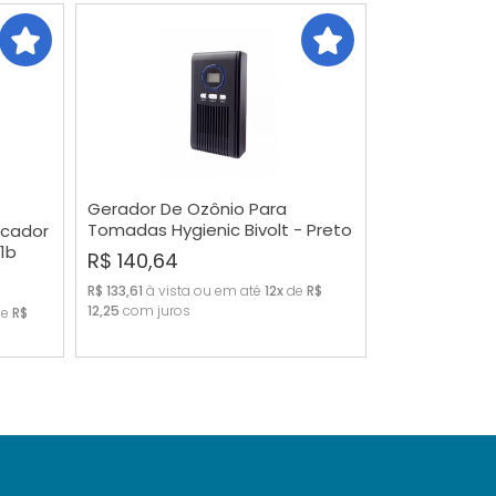
MAIS VENDIDOS
MENOR PREÇO
MAIOR PREÇO
A - Z
Gerador De Ozônio Para
Tomadas Hygienic Bivolt - Preto
icador
COMPRAR
1b
R$ 140,64
R$ 133,61
à vista ou em até
12x
de
R$
12,25
com juros
de
R$