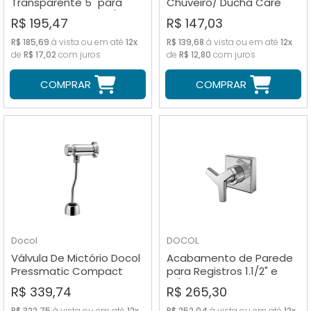
Transparente 5" para
Chuveiro/ Ducha Care
Chuveiro e Ducha c/ Niple
Hidro Filtros
R$ 195,47
R$ 147,03
R$ 185,69
à vista ou em até
12x
R$ 139,68
à vista ou em até
12x
de
R$ 17,02
com juros
de
R$ 12,80
com juros
COMPRAR
COMPRAR
Docol
DOCOL
Válvula De Mictório Docol
Acabamento de Parede
Pressmatic Compact
para Registros 1.1/2" e
Automática
1.1/4" Docol
R$ 339,74
R$ 265,30
R$ 322,75
à vista ou em até
12x
R$ 252,04
à vista ou em até
12x