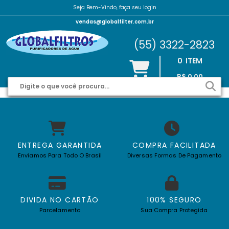
Seja Bem-Vindo, faça seu login
vendas@globalfilter.com.br
(55) 3322-2823
0
ITEM
R$ 0,00
ENTREGA GARANTIDA
COMPRA FACILITADA
Enviamos Para Todo O Brasil
Diversas Formas De Pagamento
DIVIDA NO CARTÃO
100% SEGURO
Parcelamento
Sua Compra Protegida