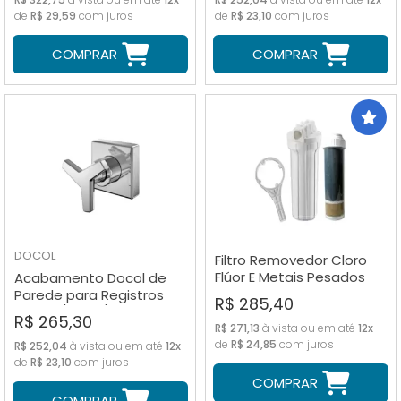
de
R$ 29,59
com juros
de
R$ 23,10
com juros
COMPRAR
COMPRAR
DOCOL
Filtro Removedor Cloro
Flúor E Metais Pesados
Acabamento Docol de
Ducha Chuveiro
Parede para Registros
R$ 285,40
Con. 1.1/2 e 1.1/4
R$ 265,30
R$ 271,13
à vista ou em até
12x
de
R$ 24,85
com juros
R$ 252,04
à vista ou em até
12x
de
R$ 23,10
com juros
COMPRAR
COMPRAR