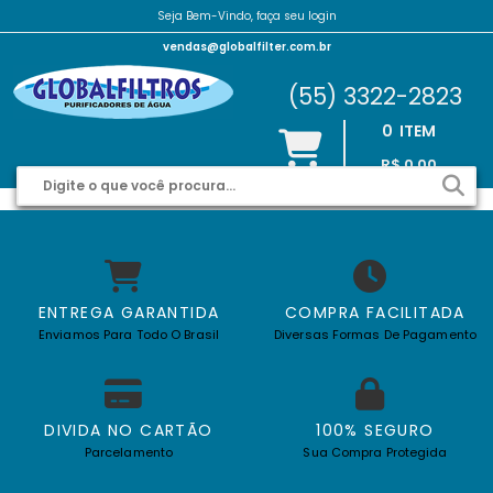
Seja Bem-Vindo, faça seu login
vendas@globalfilter.com.br
(55) 3322-2823
0
ITEM
R$ 0,00
ENTREGA GARANTIDA
COMPRA FACILITADA
Enviamos Para Todo O Brasil
Diversas Formas De Pagamento
DIVIDA NO CARTÃO
100% SEGURO
Parcelamento
Sua Compra Protegida