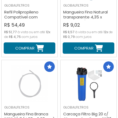
GLOBALFILTROS
GLOBALFILTROS
Refil Polipropileno
Mangueira Fina Natural
Compatível com
transparente 4,35 x
Purificadores PH Hoken
6,35mm (1/4")
R$ 54,49
R$ 9,02
R$ 51,77
à vista ou em até
12x
R$ 8,57
à vista ou em até
12x
de
de
R$ 4,75
com juros
R$ 0,79
com juros
COMPRAR
COMPRAR
GLOBALFILTROS
GLOBALFILTROS
Mangueira Fina Branca
Carcaça Filtro Big 20 c/