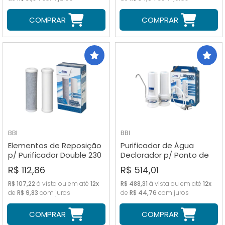
COMPRAR
COMPRAR
BBI
BBI
Elementos de Reposição
Purificador de Água
p/ Purificador Double 230
Declorador p/ Ponto de
BR
Uso Double230 BBI
R$ 112,86
R$ 514,01
R$ 107,22
à vista ou em até
12x
R$ 488,31
à vista ou em até
12x
de
R$ 9,83
com juros
de
R$ 44,76
com juros
COMPRAR
COMPRAR