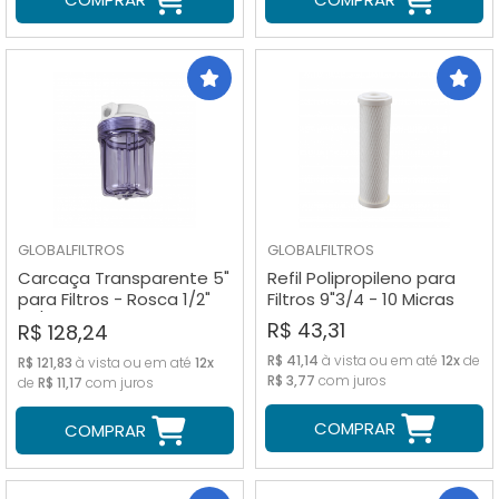
GLOBALFILTROS
GLOBALFILTROS
Carcaça Transparente 5"
Refil Polipropileno para
para Filtros - Rosca 1/2"
Filtros 9"3/4 - 10 Micras
(S/ Refil)
R$ 43,31
R$ 128,24
R$ 41,14
à vista ou em até
12x
de
R$ 121,83
à vista ou em até
12x
R$ 3,77
com juros
de
R$ 11,17
com juros
COMPRAR
COMPRAR