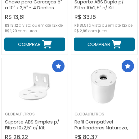
Chave para Carcaças 5"
Suporte ABS Duplo p/
a 10" x 2,5" - 4 Dentes
Filtro 10x2,5" c/ Kit
(Fechada)
Parafusos
R$ 13,81
R$ 33,16
R$ 13,12
à vista ou em até
12x
de
R$ 31,51
à vista ou em até
12x
de
R$ 1,20
com juros
R$ 2,89
com juros
COMPRAR
COMPRAR
GLOBALFILTROS
GLOBALFILTROS
Suporte ABS Simples p/
Refil Compatível
Filtro 10x2,5" c/ Kit
Purificadores Natureza,
parafusos
Saúde e Ecológico
R$ 26,22
R$ 80,37