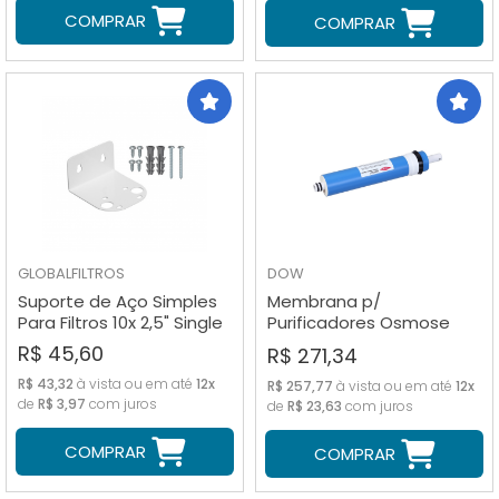
COMPRAR
COMPRAR
GLOBALFILTROS
DOW
Suporte de Aço Simples
Membrana p/
Para Filtros 10x 2,5" Single
Purificadores Osmose
Reversa Down Filmtec
R$ 45,60
R$ 271,34
100GPD
R$ 43,32
à vista ou em até
12x
R$ 257,77
à vista ou em até
12x
de
R$ 3,97
com juros
de
R$ 23,63
com juros
COMPRAR
COMPRAR