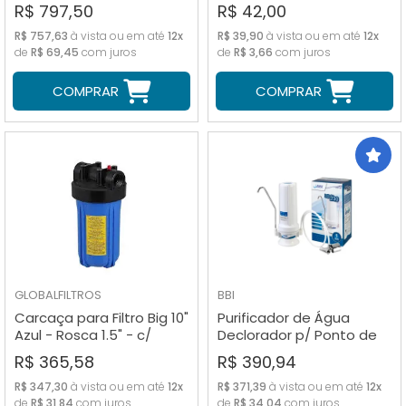
Azul
Rótulo Branco
R$ 797,50
R$ 42,00
R$ 757,63
à vista ou em até
12x
R$ 39,90
à vista ou em até
12x
de
R$ 69,45
com juros
de
R$ 3,66
com juros
COMPRAR
COMPRAR
GLOBALFILTROS
BBI
Carcaça para Filtro Big 10"
Purificador de Água
Azul - Rosca 1.5" - c/
Declorador p/ Ponto de
Chave e Suporte
Uso Single 230 BR
R$ 365,58
R$ 390,94
R$ 347,30
à vista ou em até
12x
R$ 371,39
à vista ou em até
12x
de
R$ 31,84
com juros
de
R$ 34,04
com juros