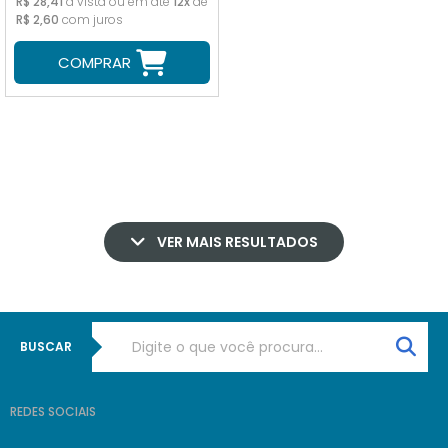
R$ 28,41
à vista ou em até
12x
de
R$ 2,60
com juros
COMPRAR
VER MAIS RESULTADOS
BUSCAR
REDES SOCIAIS