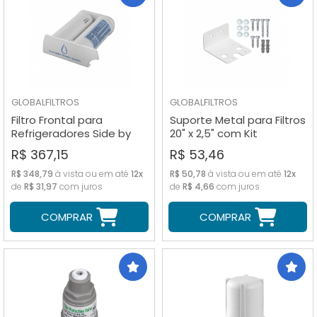
GLOBALFILTROS
GLOBALFILTROS
Filtro Frontal para
Suporte Metal para Filtros
Refrigeradores Side by
20" x 2,5" com Kit
Side Electrolux
Parafusos
R$ 367,15
R$ 53,46
R$ 348,79
à vista ou em até
12x
R$ 50,78
à vista ou em até
12x
de
R$ 31,97
com juros
de
R$ 4,66
com juros
COMPRAR
COMPRAR