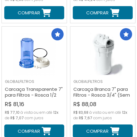
COMPRAR
COMPRAR
GLOBALFILTROS
GLOBALFILTROS
Carcaça Transparente 7"
Carcaça Branca 7" para
para Filtros - Rosca 1/2
Filtros - Rosca 3/4" (Sem
(Sem Refil)
Refil)
R$ 81,16
R$ 88,08
R$ 77,10
à vista ou em até
12x
R$ 83,68
à vista ou em até
12x
de
R$ 7,07
com juros
de
R$ 7,67
com juros
COMPRAR
COMPRAR