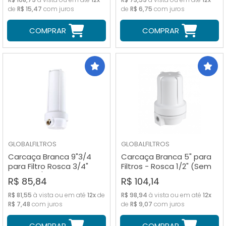
de
R$ 15,47
com juros
de
R$ 6,75
com juros
COMPRAR
COMPRAR
GLOBALFILTROS
GLOBALFILTROS
Carcaça Branca 9"3/4
Carcaça Branca 5" para
para Filtro Rosca 3/4"
Filtros - Rosca 1/2" (Sem
Metal (S/ Refil)
Refil)
R$ 85,84
R$ 104,14
R$ 81,55
à vista ou em até
12x
de
R$ 98,94
à vista ou em até
12x
R$ 7,48
com juros
de
R$ 9,07
com juros
COMPRAR
COMPRAR