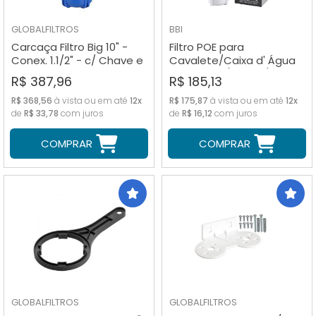
GLOBALFILTROS
BBI
Carcaça Filtro Big 10" -
Filtro POE para
Conex. 1.1/2" - c/ Chave e
Cavalete/Caixa d' Água
Suporte
Branco 9"3/4 - R 3/4"
R$ 387,96
R$ 185,13
R$ 368,56
à vista ou em até
12x
R$ 175,87
à vista ou em até
12x
de
R$ 33,78
com juros
de
R$ 16,12
com juros
COMPRAR
COMPRAR
GLOBALFILTROS
GLOBALFILTROS