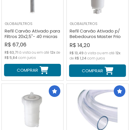
GLOBALFILTROS
GLOBALFILTROS
Refil Carvão Ativado para
Refil Carvão Ativado p/
Filtros 20x2,5"- 40 micras
Bebedouros Master Frio
MF40 e MFA40
R$ 67,06
R$ 14,20
R$ 63,71
à vista ou em até
12x
de
R$ 13,49
à vista ou em até
12x
R$ 5,84
com juros
de
R$ 1,24
com juros
COMPRAR
COMPRAR