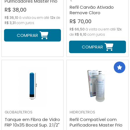
Purificadores Master Frio
Rótulo Azul
Refil Carvão Ativado
R$ 38,00
Remove Cloro
R$ 36,10
à vista ou em até
12x
de
Compatível Purificadores
R$ 70,00
R$ 3,31
com juros
IBBL
R$ 66,50
à vista ou em até
12x
de
R$ 6,10
com juros
COMPRAR
COMPRAR
GLOBALFILTROS
HIDROFILTROS
Tanque em Fibra de Vidro
Refil Compatível com
FRP 10x35 Bocal Sup. 2.1/2"
Purificadores Master Frio