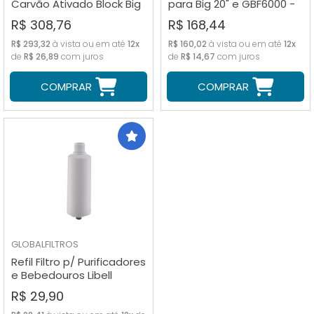
Carvão Ativado Block Big
para Big 20" e GBF6000 -
20" - 40 micras
30 Micras
R$ 308,76
R$ 168,44
R$ 293,32
à vista ou em até
12x
R$ 160,02
à vista ou em até
12x
de
R$ 26,89
com juros
de
R$ 14,67
com juros
COMPRAR
COMPRAR
GLOBALFILTROS
Refil Filtro p/ Purificadores
e Bebedouros Libell
Acqua Flex
R$ 29,90