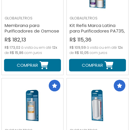
GLOBALFILTROS
GLOBALFILTROS
Membrana para
Kit Refis Marca Latina
Purificadores de Osmose
para Purificadores PA735,
Reversa Pentair 50 GPD
P635 e P655
R$ 182,13
R$ 115,36
R$ 173,02
à vista ou em até
12x
R$ 109,59
à vista ou em até
12x
de
R$ 15,86
com juros
de
R$ 10,05
com juros
COMPRAR
COMPRAR