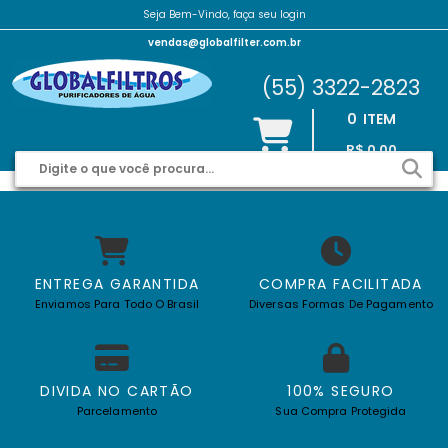
Seja Bem-Vindo, faça seu login
vendas@globalfilter.com.br
(55) 3322-2823
0
ITEM
R$ 0,00
ENTREGA GARANTIDA
COMPRA FACILITADA
Enviamos Para Todo O Brasil
Diversas Formas De Pagamento
DIVIDA NO CARTÃO
100% SEGURO
Parcelamento
Sua Compra Protegida