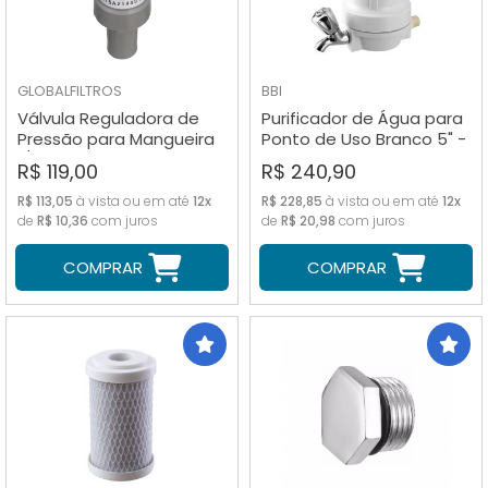
GLOBALFILTROS
BBI
Válvula Reguladora de
Purificador de Água para
Pressão para Mangueira
Ponto de Uso Branco 5" -
1/4" - 50 PSI
Completo
R$ 119,00
R$ 240,90
R$ 113,05
à vista ou em até
12x
R$ 228,85
à vista ou em até
12x
de
R$ 10,36
com juros
de
R$ 20,98
com juros
COMPRAR
COMPRAR