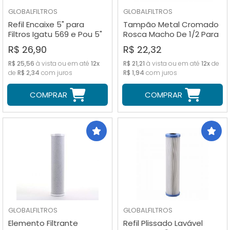
GLOBALFILTROS
GLOBALFILTROS
Refil Encaixe 5" para
Tampão Metal Cromado
Filtros Igatu 569 e Pou 5"
Rosca Macho De 1/2 Para
- 10 micras
Acabamento
R$ 26,90
R$ 22,32
R$ 25,56
à vista ou em até
12x
R$ 21,21
à vista ou em até
12x
de
de
R$ 2,34
com juros
R$ 1,94
com juros
COMPRAR
COMPRAR
GLOBALFILTROS
GLOBALFILTROS
Elemento Filtrante
Refil Plissado Lavável