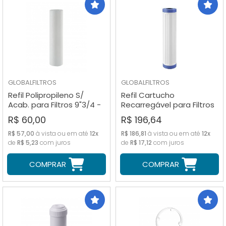
GLOBALFILTROS
GLOBALFILTROS
Refil Polipropileno S/
Refil Cartucho
Acab. para Filtros 9"3/4 -
Recarregável para Filtros
10 micras
Big 20" (Vazio)
R$ 60,00
R$ 196,64
R$ 57,00
à vista ou em até
12x
R$ 186,81
à vista ou em até
12x
de
R$ 5,23
com juros
de
R$ 17,12
com juros
COMPRAR
COMPRAR