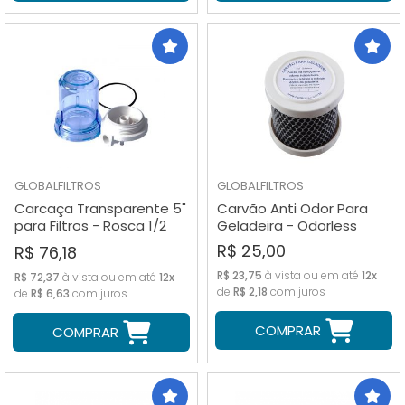
GLOBALFILTROS
GLOBALFILTROS
Carcaça Transparente 5"
Carvão Anti Odor Para
para Filtros - Rosca 1/2
Geladeira - Odorless
(Sem Refil)
R$ 25,00
R$ 76,18
R$ 23,75
à vista ou em até
12x
R$ 72,37
à vista ou em até
12x
de
R$ 2,18
com juros
de
R$ 6,63
com juros
COMPRAR
COMPRAR