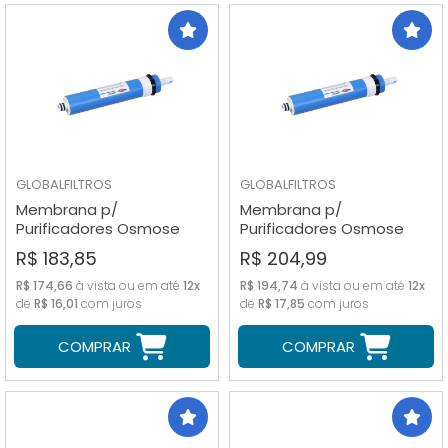
GLOBALFILTROS
GLOBALFILTROS
Membrana p/
Membrana p/
Purificadores Osmose
Purificadores Osmose
Reversa Down Filmtec 75
Reversa Down Filmtec 50
R$ 183,85
R$ 204,99
GPD
GPD
R$ 174,66
à vista ou em até
12x
R$ 194,74
à vista ou em até
12x
de
R$ 16,01
com juros
de
R$ 17,85
com juros
COMPRAR
COMPRAR