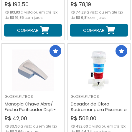
micras 262mm
(Vazio)
R$ 193,50
R$ 78,19
R$ 183,83
à vista ou em até
12x
R$ 74,28
à vista ou em até
12x
de
R$ 16,85
com juros
de
R$ 6,81
com juros
COMPRAR
COMPRAR
GLOBALFILTROS
GLOBALFILTROS
Manopla Chave Abre/
Dosador de Cloro
Fecha Purificador Digit-
Sodramar para Piscinas e
Logic
Caixas d' Água
R$ 42,00
R$ 508,00
R$ 39,90
à vista ou em até
12x
R$ 482,60
à vista ou em até
12x
de
R$ 3,66
com juros
de
R$ 44,24
com juros