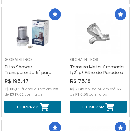
GLOBALFILTROS
GLOBALFILTROS
Filtro Shower
Torneira Metal Cromada
Transparente 5" para
1/2" p/ Filtro de Parede e
Chuveiro e Ducha c/ Niple
Bebedouros
R$ 195,47
R$ 75,18
R$ 185,69
à vista ou em até
12x
R$ 71,42
à vista ou em até
12x
de
R$ 17,02
com juros
de
R$ 6,55
com juros
COMPRAR
COMPRAR