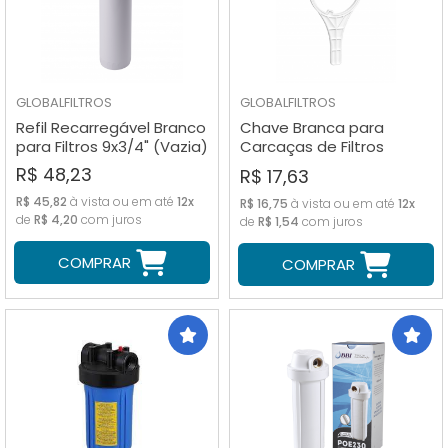
GLOBALFILTROS
GLOBALFILTROS
Refil Recarregável Branco
Chave Branca para
para Filtros 9x3/4" (Vazia)
Carcaças de Filtros
20"x2,5"
R$ 48,23
R$ 17,63
R$ 45,82
à vista ou em até
12x
R$ 16,75
à vista ou em até
12x
de
R$ 4,20
com juros
de
R$ 1,54
com juros
COMPRAR
COMPRAR