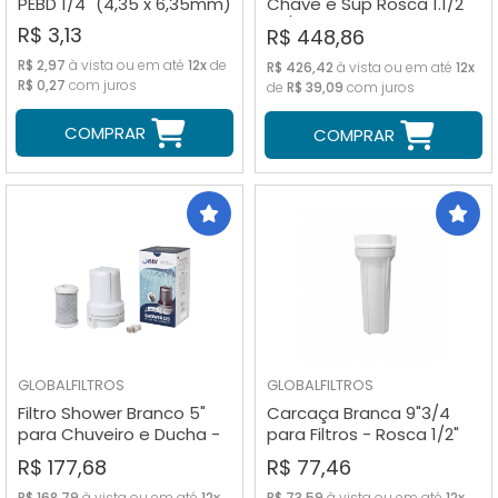
PEBD 1/4" (4,35 x 6,35mm)
Chave e Sup Rosca 1.1/2"
(S/ Refil)
R$ 3,13
R$ 448,86
R$ 2,97
à vista ou em até
12x
de
R$ 426,42
à vista ou em até
12x
R$ 0,27
com juros
de
R$ 39,09
com juros
COMPRAR
COMPRAR
GLOBALFILTROS
GLOBALFILTROS
Filtro Shower Branco 5"
Carcaça Branca 9"3/4
para Chuveiro e Ducha -
para Filtros - Rosca 1/2"
com Niple
(Sem Refil)
R$ 177,68
R$ 77,46
R$ 168,79
à vista ou em até
12x
R$ 73,59
à vista ou em até
12x