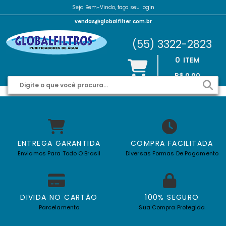
Seja Bem-Vindo, faça seu login
vendas@globalfilter.com.br
(55) 3322-2823
0
ITEM
R$ 0,00
ENTREGA GARANTIDA
COMPRA FACILITADA
Enviamos Para Todo O Brasil
Diversas Formas De Pagamento
DIVIDA NO CARTÃO
100% SEGURO
Parcelamento
Sua Compra Protegida