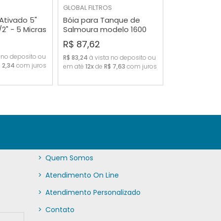
GLOBAL FILTROS
 Ativado 5"
Bóia para Tanque de
2" - 5 Micras
Salmoura modelo 1600
RAR
COMPRAR
para tanques de 15L a
R$ 87,62
200L
 no deposito ou
R$ 83,24
à vista no deposito ou
 2,34
com juros
em até
12x
de
R$ 7,63
com juros
>
Quem Somos
>
Atendimento On Line
>
Atendimento Personalizado
>
Contato