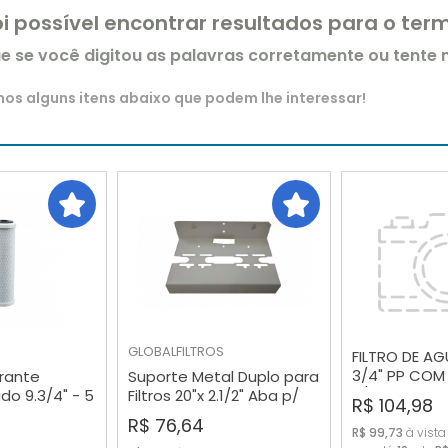
oi possível encontrar resultados para o te
ue se você digitou as palavras corretamente ou tente
s alguns itens abaixo que podem lhe interessar!
GLOBALFILTROS
FILTRO DE AG
3/4" PP COM
trante
Suporte Metal Duplo para
3/4
RAR
COMPRAR
COMP
do 9.3/4" - 5
Filtros 20"x 2.1/2" Aba p/
R$ 104,98
Baixo
R$ 76,64
R$ 99,73
à vista