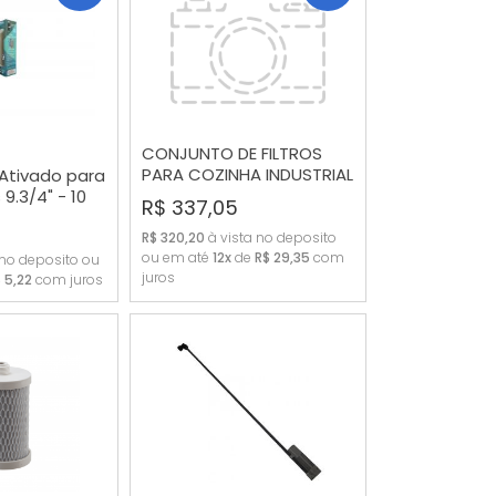
CONJUNTO DE FILTROS
PARA COZINHA INDUSTRIAL
 Ativado para
(3 FILTROS)
RAR
COMPRAR
 9.3/4" - 10
R$ 337,05
R$ 320,20
à vista no deposito
ou em até
12x
de
R$ 29,35
com
 no deposito ou
juros
 5,22
com juros