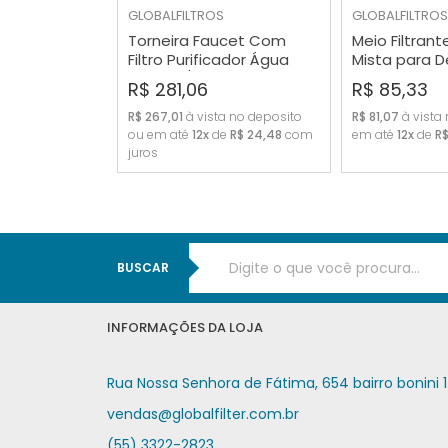
GLOBALFILTROS
GLOBALFILTROS
Torneira Faucet Com
Meio Filtrant
Filtro Purificador Água
Mista para D
COMPRAR
COMP
Granito/marmore
e Aquários 
R$ 281,06
R$ 85,33
R$ 267,01
à vista no deposito
R$ 81,07
à vista
ou em até
12x
de
R$ 24,48
com
em até
12x
de
R$
juros
BUSCAR
INFORMAÇÕES DA LOJA
Rua Nossa Senhora de Fátima, 654 bairro bonini 1
vendas@globalfilter.com.br
(55) 3322-2823