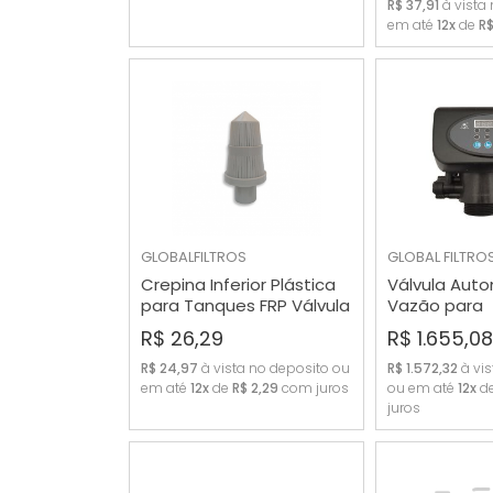
R$ 37,91
à vista
em até
12x
de
R$
GLOBALFILTROS
GLOBAL FILTRO
Crepina Inferior Plástica
Válvula Auto
para Tanques FRP Válvula
Vazão para
COMPRAR
COMP
TMF-56A
Abrandadore
R$ 26,29
R$ 1.655,08
F65P3
R$ 24,97
à vista no deposito ou
R$ 1.572,32
à vis
em até
12x
de
R$ 2,29
com juros
ou em até
12x
d
juros