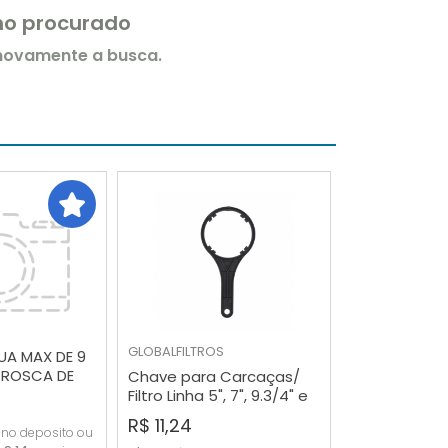
rmo procurado
 novamente a busca.
GLOBALFILTROS
UA MAX DE 9
 ROSCA DE
Chave para Carcaças/
RAR
COMPRAR
Filtro Linha 5", 7", 9.3/4" e
10x2,5"
R$ 11,24
 no deposito ou