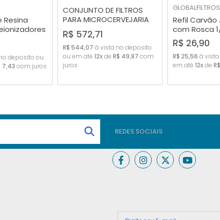
GLOBALFILTROS
CONJUNTO DE FILTROS
PARA MICROCERVEJARIA
e Resina
Refil Carvão
(4 FILTROS)
eionizadores
com Rosca 1/
R$ 572,71
RAR
COMPRAR
COMP
SM300
R$ 26,90
R$ 544,07
à vista no deposito
ou em até
12x
de
R$ 49,87
com
R$ 25,56
à vista
 no deposito ou
juros
em até
12x
de
R$
 7,43
com juros
REDES SOCIAIS