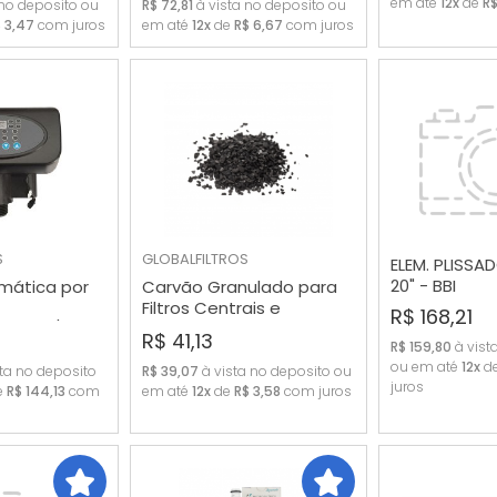
em até
12x
de
R$
 no deposito ou
R$ 72,81
à vista no deposito ou
 3,47
com juros
em até
12x
de
R$ 6,67
com juros
S
GLOBALFILTROS
ELEM. PLISSA
20" - BBI
mática por
Carvão Granulado para
Filtros Centrais e
R$ 168,21
RAR
COMPRAR
COMP
s 2m3/h -
Aquários 8x30 (Grão
R$ 41,13
R$ 159,80
à vist
Médio)
ou em até
12x
d
ta no deposito
R$ 39,07
à vista no deposito ou
juros
e
R$ 144,13
com
em até
12x
de
R$ 3,58
com juros