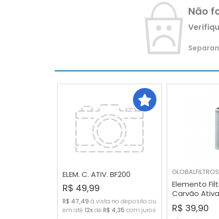
Não f
Verifiq
Separamo
GLOBALFILTROS
ELEM. C. ATIV. BF200
Elemento Fil
R$ 49,99
COMPRAR
COMP
Carvão Ativa
R$ 47,49
à vista no deposito ou
micras
R$ 39,90
em até
12x
de
R$ 4,35
com juros