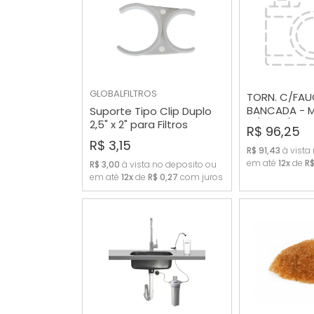
GLOBALFILTROS
TORN. C/FAUC
BANCADA - M
Suporte Tipo Clip Duplo
C/REG.1/4 V
COMPRAR
COMP
2,5" x 2" para Filtros
R$ 96,25
Purificadores
R$ 3,15
R$ 91,43
à vista
em até
12x
de
R$
R$ 3,00
à vista no deposito ou
em até
12x
de
R$ 0,27
com juros