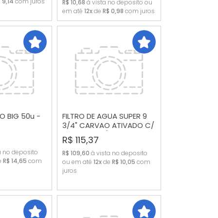
 9,14
com juros
R$ 10,68
à vista no deposito ou
em até
12x
de
R$ 0,98
com juros
DO BIG 50u -
FILTRO DE AGUA SUPER 9
3/4" CARVAO ATIVADO C/
ROSCA DE 3/4
R$ 115,37
RAR
COMPRAR
a no deposito
R$ 109,60
à vista no deposito
e
R$ 14,65
com
ou em até
12x
de
R$ 10,05
com
juros