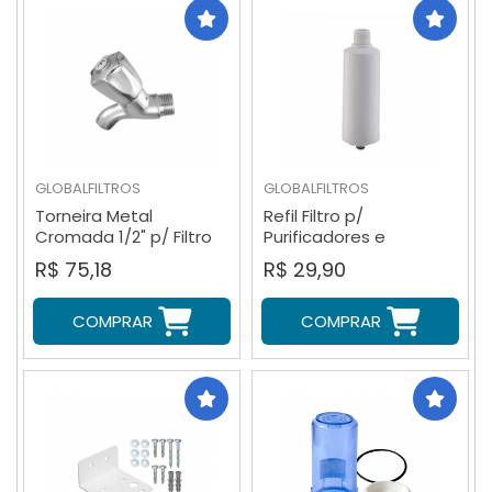
GLOBALFILTROS
GLOBALFILTROS
Torneira Metal
Refil Filtro p/
Cromada 1/2" p/ Filtro
Purificadores e
de Parede e
Bebedouros Libell
R$ 75,18
R$ 29,90
Bebedouros
Acqua Flex
COMPRAR
COMPRAR